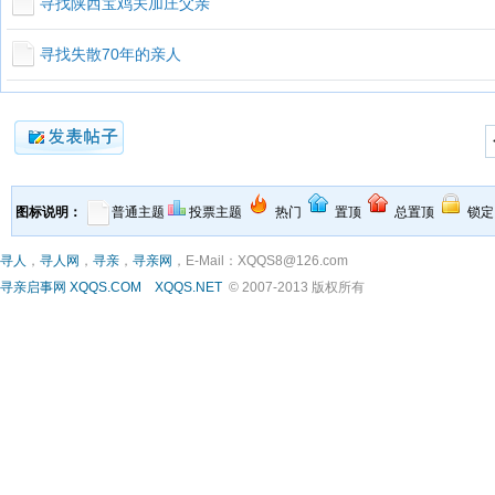
寻找陕西宝鸡关加庄父亲
寻找失散70年的亲人
图标说明：
普通主题
投票主题
热门
置顶
总置顶
锁定
寻人
，
寻人网
，
寻亲
，
寻亲网
，E-Mail：XQQS8@126.com
寻亲启事网
XQQS.COM
XQQS.NET
© 2007-2013 版权所有