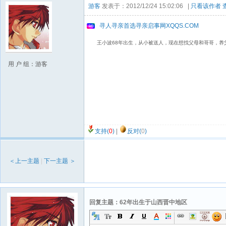
游客
发表于：2012/12/24 15:02:06 |
只看该作者
寻人寻亲首选寻亲启事网XQQS.COM
王小波68年出生，从小被送人，现在想找父母和哥哥，养父母
用 户 组：游客
支持(
0
)
|
反对(
0
)
＜上一主题
|
下一主题 ＞
回复主题：62年出生于山西晋中地区