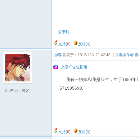
分享到
支持(
0
)
|
反对(
0
)
游客
发表于：2012/12/4 21:42:48 |
只看该作者
查
文字广告位招租
我有一姊妹和我是双生，生于1954年1
571995690.
用 户 组：游客
支持(
0
)
|
反对(
0
)