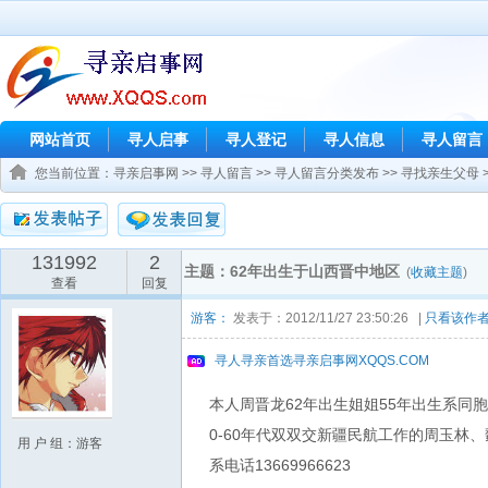
网站首页
寻人启事
寻人登记
寻人信息
寻人留言
您当前位置：
寻亲启事网
>>
寻人留言
>>
寻人留言分类发布
>>
寻找亲生父母
131992
2
主题：62年出生于山西晋中地区
(
收藏主题
)
查看
回复
游客：
发表于：2012/11/27 23:50:26 |
只看该作
寻人寻亲首选寻亲启事网XQQS.COM
本人周晋龙62年出生姐姐55年出生系
0-60年代双双交新疆民航工作的周玉
用 户 组：游客
系电话13669966623