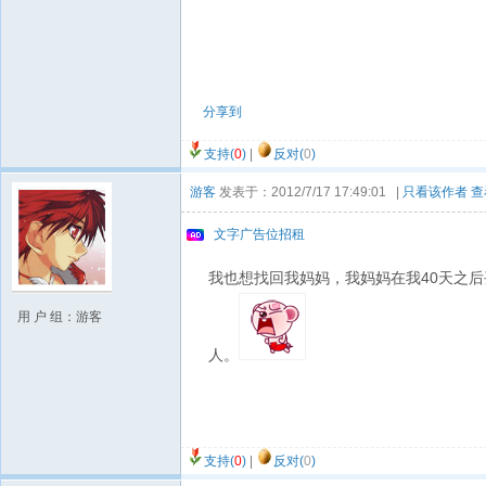
分享到
支持(
0
)
|
反对(
0
)
游客
发表于：2012/7/17 17:49:01 |
只看该作者
查
文字广告位招租
我也想找回我妈妈，我妈妈在我40天之后
用 户 组：游客
人。
支持(
0
)
|
反对(
0
)