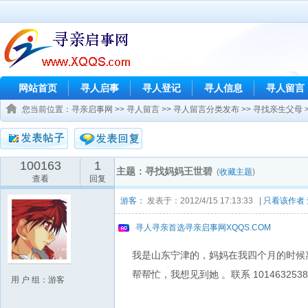
网站首页
寻人启事
寻人登记
寻人信息
寻人留言
您当前位置：
寻亲启事网
>>
寻人留言
>>
寻人留言分类发布
>>
寻找亲生父母
100163
1
主题：寻找妈妈王世碧
(
收藏主题
)
查看
回复
游客：
发表于：2012/4/15 17:13:33 |
只看该作者
寻人寻亲首选寻亲启事网XQQS.COM
我是山东宁津的，妈妈在我四个月的时候
帮帮忙，我想见到她 。联系 1014632538@
用 户 组：游客